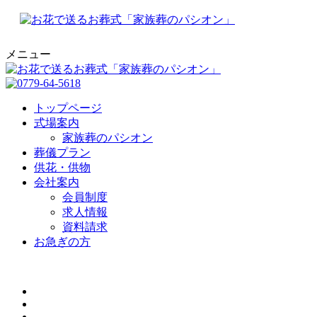
メニュー
トップページ
式場案内
家族葬のパシオン
葬儀プラン
供花・供物
会社案内
会員制度
求人情報
資料請求
お急ぎの方