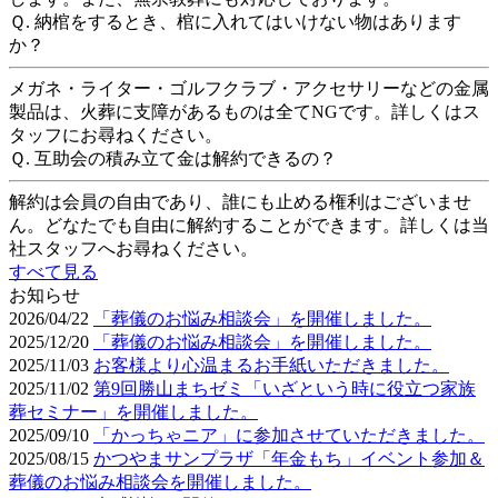
Ｑ.
納棺をするとき、棺に入れてはいけない物はあります
か？
メガネ・ライター・ゴルフクラブ・アクセサリーなどの金属
製品は、火葬に支障があるものは全てNGです。詳しくはス
タッフにお尋ねください。
Ｑ.
互助会の積み立て金は解約できるの？
解約は会員の自由であり、誰にも止める権利はございませ
ん。どなたでも自由に解約することができます。詳しくは当
社スタッフへお尋ねください。
すべて見る
お知らせ
2026/04/22
「葬儀のお悩み相談会」を開催しました。
2025/12/20
「葬儀のお悩み相談会」を開催しました。
2025/11/03
お客様より心温まるお手紙いただきました。
2025/11/02
第9回勝山まちゼミ「いざという時に役立つ家族
葬セミナー」を開催しました。
2025/09/10
「かっちゃニア」に参加させていただきました。
2025/08/15
かつやまサンプラザ「年金もち」イベント参加＆
葬儀のお悩み相談会を開催しました。