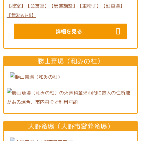
詳細を見る
勝山斎場（和みの杜）
大野斎場（大野市営葬斎場）