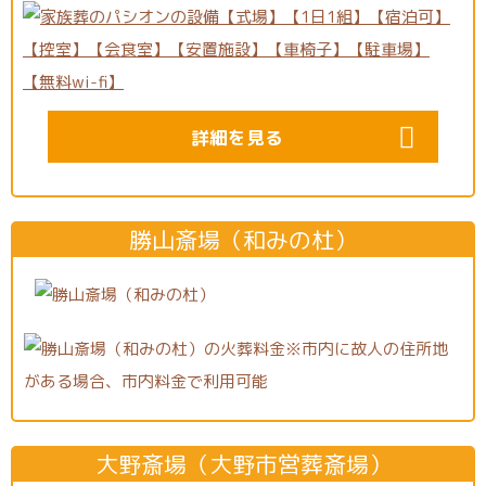
詳細を見る
勝山斎場（和みの杜）
大野斎場（大野市営葬斎場）