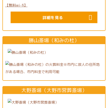
詳細を見る
勝山斎場（和みの杜）
大野斎場（大野市営葬斎場）